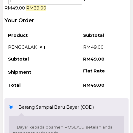
−
+
RM
49.00
RM
39.00
Your Order
Product
Subtotal
PENGGALAK
× 1
RM
49.00
Subtotal
RM
49.00
Flat Rate
Shipment
Total
RM
49.00
Barang Sampai Baru Bayar (COD)
1. Bayar kepada posmen POSLAJU setelah anda
mendapat order anda