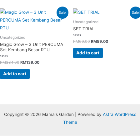
Sale!
Sale!
Uncategorized
SET TRIAL
Uncategorized
Rated
RM
69.00
RM
59.00
Magic Grow – 3 Unit PERCUMA
0
out
Set Kembang Besar RTU
of
Add to cart
5
Rated
RM
384.00
RM
139.00
0
out
of
Add to cart
5
Copyright © 2026 Mama's Garden | Powered by
Astra WordPress
Theme