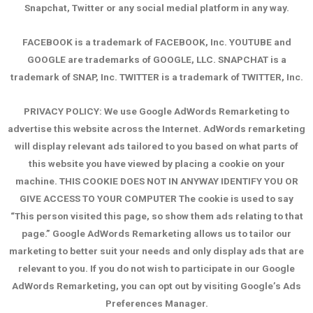
Snapchat, Twitter or any social medial platform in any way.
FACEBOOK is a trademark of FACEBOOK, Inc. YOUTUBE and
GOOGLE are trademarks of GOOGLE, LLC. SNAPCHAT is a
trademark of SNAP, Inc. TWITTER is a trademark of TWITTER, Inc.
PRIVACY POLICY: We use Google AdWords Remarketing to
advertise this website across the Internet. AdWords remarketing
will display relevant ads tailored to you based on what parts of
this website you have viewed by placing a cookie on your
machine. THIS COOKIE DOES NOT IN ANYWAY IDENTIFY YOU OR
GIVE ACCESS TO YOUR COMPUTER The cookie is used to say
“This person visited this page, so show them ads relating to that
page.” Google AdWords Remarketing allows us to tailor our
marketing to better suit your needs and only display ads that are
relevant to you. If you do not wish to participate in our Google
AdWords Remarketing, you can opt out by visiting Google’s Ads
Preferences Manager.