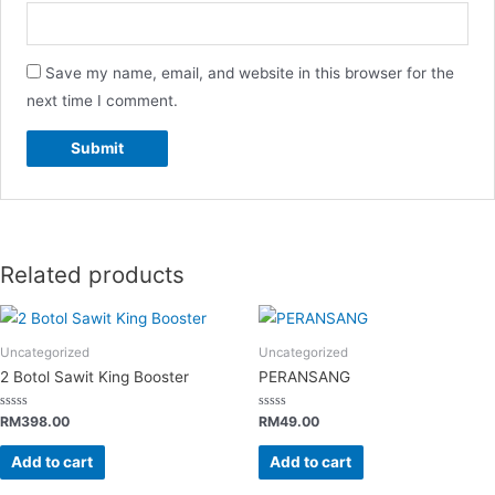
Save my name, email, and website in this browser for the
next time I comment.
Related products
Uncategorized
Uncategorized
2 Botol Sawit King Booster
PERANSANG
Rated
Rated
RM
398.00
RM
49.00
0
0
out
out
of
of
Add to cart
Add to cart
5
5